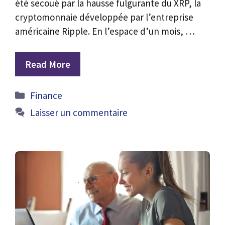
été secoué par la hausse fulgurante du XRP, la
cryptomonnaie développée par l’entreprise
américaine Ripple. En l’espace d’un mois, …
Read More
Catégories
Finance
Laisser un commentaire