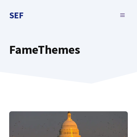
Aller
au
SEF
MENU
contenu
FameThemes