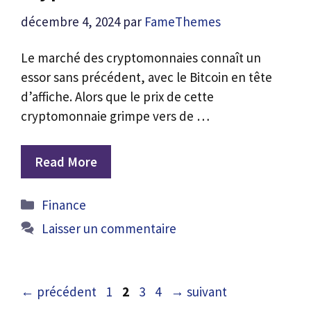
décembre 4, 2024
par
FameThemes
Le marché des cryptomonnaies connaît un
essor sans précédent, avec le Bitcoin en tête
d’affiche. Alors que le prix de cette
cryptomonnaie grimpe vers de …
Read More
Catégories
Finance
Laisser un commentaire
Page
Page
Page
Page
←
précédent
1
2
3
4
→
suivant