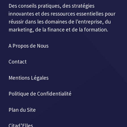
Des conseils pratiques, des stratégies
innovantes et des ressources essentielles pour
réussir dans les domaines de l'entreprise, du
marketing, de la finance et de la formation.
A Propos de Nous
Contact
Mentions Légales
Politique de Confidentialité
Plan du Site
Citad’Elles