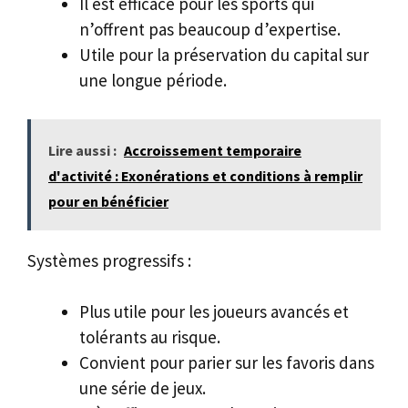
Il est efficace pour les sports qui
n’offrent pas beaucoup d’expertise.
Utile pour la préservation du capital sur
une longue période.
Lire aussi :
Accroissement temporaire
d'activité : Exonérations et conditions à remplir
pour en bénéficier
Systèmes progressifs :
Plus utile pour les joueurs avancés et
tolérants au risque.
Convient pour parier sur les favoris dans
une série de jeux.