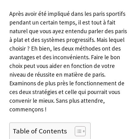
Après avoir été impliqué dans les paris sportifs
pendant un certain temps, il est tout à fait
naturel que vous ayez entendu parler des paris
à plat et des systèmes progressifs. Mais lequel
choisir ? Eh bien, les deux méthodes ont des
avantages et des inconvénients. Faire le bon
choix peut vous aider en fonction de votre
niveau de réussite en matière de paris.
Examinons de plus près le fonctionnement de
ces deux stratégies et celle qui pourrait vous
convenir le mieux. Sans plus attendre,
commençons !
Table of Contents