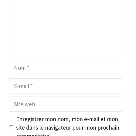
Nom
E-
mail
Site
web
Enregistrer mon nom, mon e-mail et mon
site dans le navigateur pour mon prochain
commentaire.