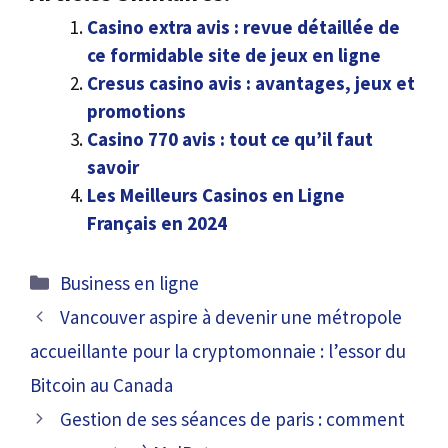
Casino extra avis : revue détaillée de
ce formidable site de jeux en ligne
Cresus casino avis : avantages, jeux et
promotions
Casino 770 avis : tout ce qu’il faut
savoir
Les Meilleurs Casinos en Ligne
Français en 2024
Catégories
Business en ligne
Vancouver aspire à devenir une métropole
accueillante pour la cryptomonnaie : l’essor du
Bitcoin au Canada
Gestion de ses séances de paris : comment