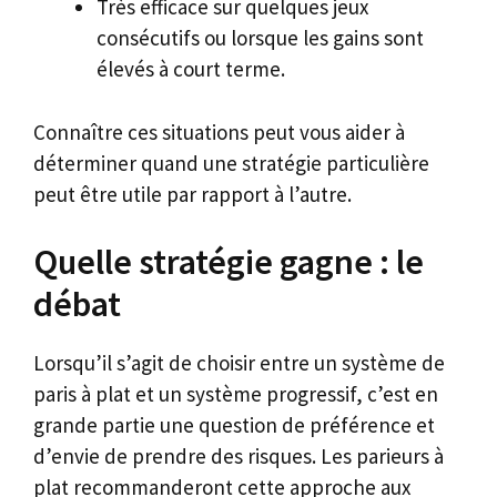
Très efficace sur quelques jeux
consécutifs ou lorsque les gains sont
élevés à court terme.
Connaître ces situations peut vous aider à
déterminer quand une stratégie particulière
peut être utile par rapport à l’autre.
Quelle stratégie gagne : le
débat
Lorsqu’il s’agit de choisir entre un système de
paris à plat et un système progressif, c’est en
grande partie une question de préférence et
d’envie de prendre des risques. Les parieurs à
plat recommanderont cette approche aux