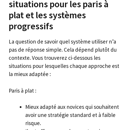
situations pour les paris à
plat et les systèmes
progressifs
La question de savoir quel système utiliser n’a
pas de réponse simple. Cela dépend plutôt du
contexte. Vous trouverez ci-dessous les
situations pour lesquelles chaque approche est
la mieux adaptée :
Paris à plat :
Mieux adapté aux novices qui souhaitent
avoir une stratégie standard et à faible
risque.