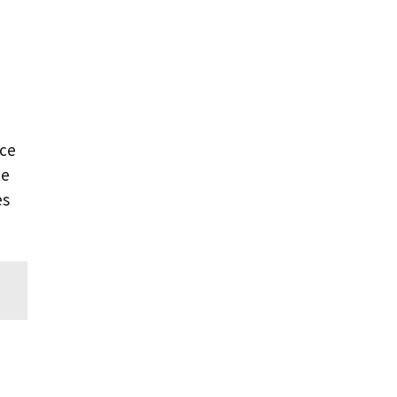
 ce
te
es