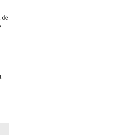
t de
y
t
s