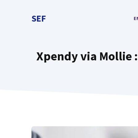
Aller
au
SEF
E
contenu
Xpendy via Mollie 